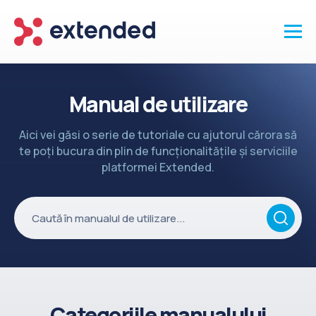
Produse
Manual de utilizare
Vanzari și clienti
Aici vei găsi o serie de tutoriale cu ajutorul cărora să
Marketing și promotii
te poți bucura din plin de funcționalitățile și serviciile
Conținut
platformei Extended.
Integrări
Setări
Servicii
API
Înapoi la site
Categoriile manualului