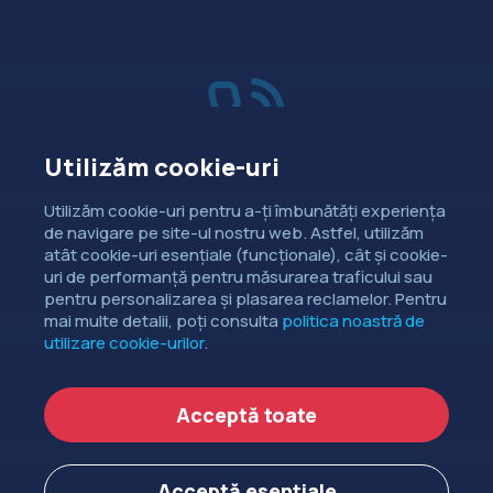
Utilizăm cookie-uri
Vânzări
Utilizăm cookie-uri pentru a-ți îmbunătăți experiența
de navigare pe site-ul nostru web. Astfel, utilizăm
Dorești să intri în contact cu
atât cookie-uri esențiale (funcționale), cât și cookie-
departamentul de relații comerciale?
uri de performanță pentru măsurarea traficului sau
pentru personalizarea și plasarea reclamelor. Pentru
CONTACTEAZĂ-NE
mai multe detalii, poți consulta
politica noastră de
utilizare cookie-urilor
.
Copyright ©
EXTENDED DEV SRL
2006-2026.
Acceptă toate
Politica de cookie-uri
Politica de confidențialitate
Acceptă esențiale