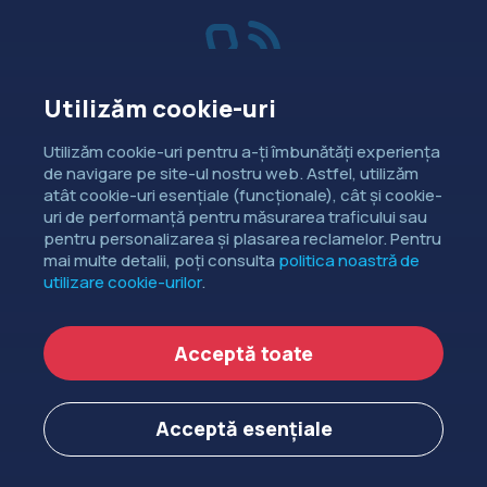
Utilizăm cookie-uri
Vânzări
Utilizăm cookie-uri pentru a-ți îmbunătăți experiența
de navigare pe site-ul nostru web. Astfel, utilizăm
Dorești să intri în contact cu
atât cookie-uri esențiale (funcționale), cât și cookie-
departamentul de relații comerciale?
uri de performanță pentru măsurarea traficului sau
pentru personalizarea și plasarea reclamelor. Pentru
CONTACTEAZĂ-NE
mai multe detalii, poți consulta
politica noastră de
utilizare cookie-urilor
.
Copyright ©
EXTENDED DEV SRL
2006-2026.
Acceptă toate
Politica de cookie-uri
Politica de confidențialitate
Acceptă esențiale