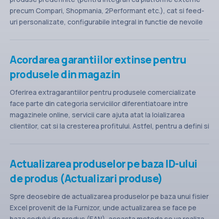
precum Compari, Shopmania, 2Performant etc.), cat si feed-
uri personalizate, configurabile integral in functie de nevoile
tale. Tipuri de feed-uri ... citeste tot articolul
Acordarea garantiilor extinse pentru
produsele din magazin
Oferirea extragarantiilor pentru produsele comercializate
face parte din categoria serviciilor diferentiatoare intre
magazinele online, servicii care ajuta atat la loializarea
clientilor, cat si la cresterea profitului. Astfel, pentru a defini si
acorda extragarantii produselor din ... citeste tot articolul
Actualizarea produselor pe baza ID-ului
de produs (Actualizari produse)
Spre deosebire de actualizarea produselor pe baza unui fisier
Excel provenit de la Furnizor, unde actualizarea se face pe
baza codului de produs (EAN), aceasta metoda se va realiza