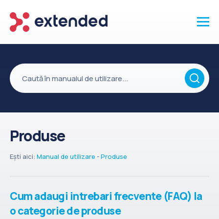
Produse
Vanzari și clienti
Marketing și promotii
Conținut
Produse
Integrări
Setări
Ești aici:
Manual de utilizare
-
Produse
Servicii
API
Cum adaugi intrebari frecvente (FAQ) la
Înapoi la site
o categorie de produse