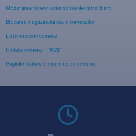
Moderarea review-urilor scrise de catre clienti
Blocarea magazinului sau a comenzilor
Listare istoric comenzi
Update comenzi – “AWB”
Paginile statice si dinamice de continut