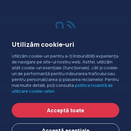
Utilizăm cookie-uri
Vânzări
Utilizăm cookie-uri pentru a-ți îmbunătăți experiența
de navigare pe site-ul nostru web. Astfel, utilizăm
Dorești să intri în contact cu
atât cookie-uri esențiale (funcționale), cât și cookie-
departamentul de relații comerciale?
uri de performanță pentru măsurarea traficului sau
pentru personalizarea și plasarea reclamelor. Pentru
CONTACTEAZĂ-NE
mai multe detalii, poți consulta
politica noastră de
utilizare cookie-urilor
.
Copyright ©
EXTENDED DEV SRL
2006-2026.
Acceptă toate
Politica de cookie-uri
Politica de confidențialitate
Acceptă esențiale