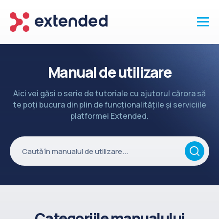
Produse
Manual de utilizare
Vanzari și clienti
Aici vei găsi o serie de tutoriale cu ajutorul cărora să
Marketing și promotii
te poți bucura din plin de funcționalitățile și serviciile
Conținut
platformei Extended.
Integrări
Setări
Servicii
API
Înapoi la site
Categoriile manualului