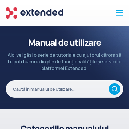
Produse
Manual de utilizare
Vanzari și clienti
Aici vei găsi o serie de tutoriale cu ajutorul cărora să
Marketing și promotii
te poți bucura din plin de funcționalitățile și serviciile
Conținut
platformei Extended.
Integrări
Setări
Servicii
API
Înapoi la site
Categoriile manualului