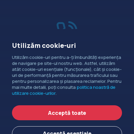
Utilizăm cookie-uri
Vânzări
Utilizăm cookie-uri pentru a-ți îmbunătăți experiența
de navigare pe site-ul nostru web. Astfel, utilizăm
Dorești să intri în contact cu
atât cookie-uri esențiale (funcționale), cât și cookie-
departamentul de relații comerciale?
uri de performanță pentru măsurarea traficului sau
pentru personalizarea și plasarea reclamelor. Pentru
CONTACTEAZĂ-NE
mai multe detalii, poți consulta
politica noastră de
utilizare cookie-urilor
.
Copyright ©
EXTENDED DEV SRL
2006-2026.
Acceptă toate
Politica de cookie-uri
Politica de confidențialitate
Acceptă esențiale