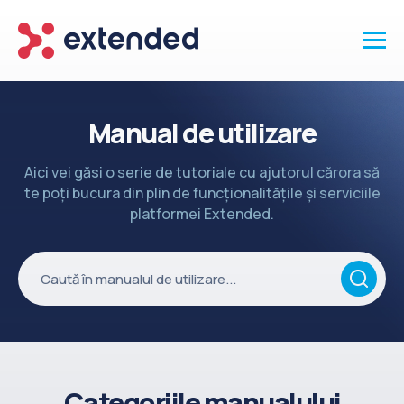
Produse
Manual de utilizare
Vanzari și clienti
Aici vei găsi o serie de tutoriale cu ajutorul cărora să
Marketing și promotii
te poți bucura din plin de funcționalitățile și serviciile
Conținut
platformei Extended.
Integrări
Setări
Servicii
API
Înapoi la site
Categoriile manualului