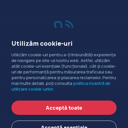
Utilizăm cookie-uri
Vânzări
Utilizăm cookie-uri pentru a-ți îmbunătăți experiența
de navigare pe site-ul nostru web. Astfel, utilizăm
Dorești să intri în contact cu
atât cookie-uri esențiale (funcționale), cât și cookie-
departamentul de relații comerciale?
uri de performanță pentru măsurarea traficului sau
pentru personalizarea și plasarea reclamelor. Pentru
CONTACTEAZĂ-NE
mai multe detalii, poți consulta
politica noastră de
utilizare cookie-urilor
.
Copyright ©
EXTENDED DEV SRL
2006-2026.
Acceptă toate
Politica de cookie-uri
Politica de confidențialitate
Acceptă esențiale