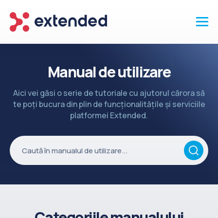
Produse
Manual de utilizare
Vanzari și clienti
Aici vei găsi o serie de tutoriale cu ajutorul cărora să
Marketing și promotii
te poți bucura din plin de funcționalitățile și serviciile
Conținut
platformei Extended.
Integrări
Setări
Servicii
API
Înapoi la site
Categoriile manualului