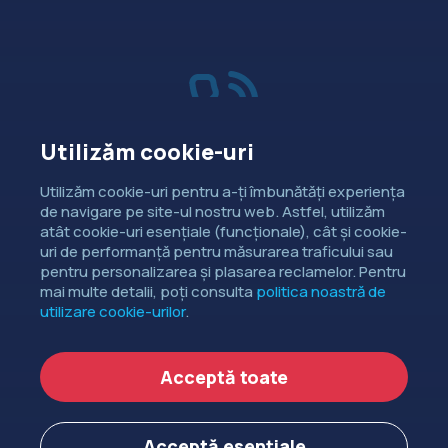
Utilizăm cookie-uri
Vânzări
Utilizăm cookie-uri pentru a-ți îmbunătăți experiența
de navigare pe site-ul nostru web. Astfel, utilizăm
Dorești să intri în contact cu
atât cookie-uri esențiale (funcționale), cât și cookie-
departamentul de relații comerciale?
uri de performanță pentru măsurarea traficului sau
pentru personalizarea și plasarea reclamelor. Pentru
CONTACTEAZĂ-NE
mai multe detalii, poți consulta
politica noastră de
utilizare cookie-urilor
.
Copyright ©
EXTENDED DEV SRL
2006-2026.
Acceptă toate
Politica de cookie-uri
Politica de confidențialitate
Acceptă esențiale