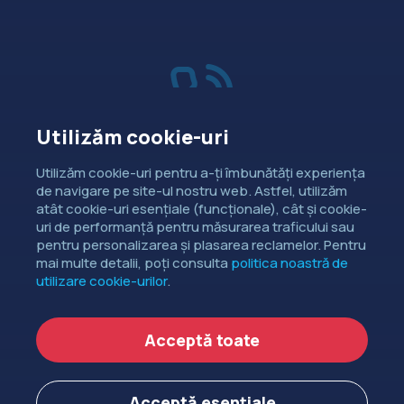
Utilizăm cookie-uri
Vânzări
Utilizăm cookie-uri pentru a-ți îmbunătăți experiența
de navigare pe site-ul nostru web. Astfel, utilizăm
Dorești să intri în contact cu
atât cookie-uri esențiale (funcționale), cât și cookie-
departamentul de relații comerciale?
uri de performanță pentru măsurarea traficului sau
pentru personalizarea și plasarea reclamelor. Pentru
CONTACTEAZĂ-NE
mai multe detalii, poți consulta
politica noastră de
utilizare cookie-urilor
.
Copyright ©
EXTENDED DEV SRL
2006-2026.
Acceptă toate
Politica de cookie-uri
Politica de confidențialitate
Acceptă esențiale