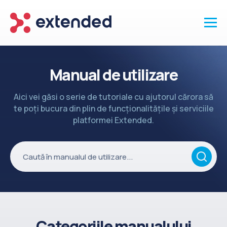
Produse
Manual de utilizare
Vanzari și clienti
Aici vei găsi o serie de tutoriale cu ajutorul cărora să
Marketing și promotii
te poți bucura din plin de funcționalitățile și serviciile
Conținut
platformei Extended.
Integrări
Setări
Servicii
API
Înapoi la site
Categoriile manualului