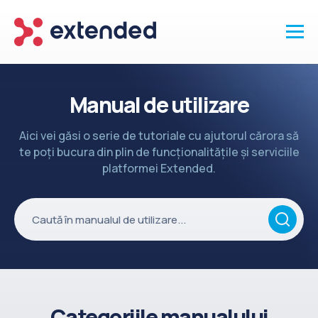
Produse
Manual de utilizare
Vanzari și clienti
Aici vei găsi o serie de tutoriale cu ajutorul cărora să
Marketing și promotii
te poți bucura din plin de funcționalitățile și serviciile
Conținut
platformei Extended.
Integrări
Setări
Servicii
API
Înapoi la site
Categoriile manualului