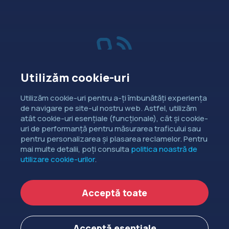
Utilizăm cookie-uri
Vânzări
Utilizăm cookie-uri pentru a-ți îmbunătăți experiența
de navigare pe site-ul nostru web. Astfel, utilizăm
Dorești să intri în contact cu
atât cookie-uri esențiale (funcționale), cât și cookie-
departamentul de relații comerciale?
uri de performanță pentru măsurarea traficului sau
pentru personalizarea și plasarea reclamelor. Pentru
CONTACTEAZĂ-NE
mai multe detalii, poți consulta
politica noastră de
utilizare cookie-urilor
.
Copyright ©
EXTENDED DEV SRL
2006-2026.
Acceptă toate
Politica de cookie-uri
Politica de confidențialitate
Acceptă esențiale