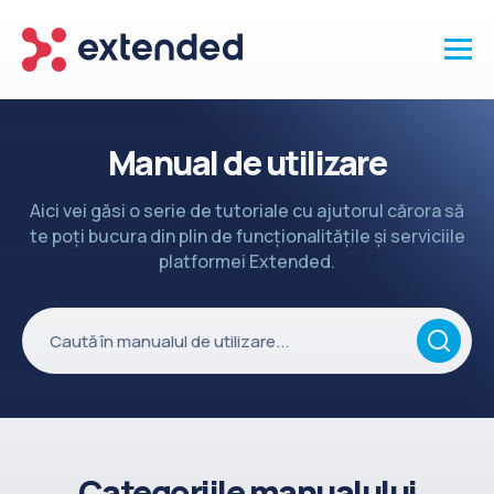
Produse
Manual de utilizare
Vanzari și clienti
Aici vei găsi o serie de tutoriale cu ajutorul cărora să
Marketing și promotii
te poți bucura din plin de funcționalitățile și serviciile
Conținut
platformei Extended.
Integrări
Setări
Servicii
API
Înapoi la site
Categoriile manualului