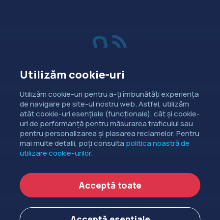
Utilizăm cookie-uri
Vânzări
Utilizăm cookie-uri pentru a-ți îmbunătăți experiența
de navigare pe site-ul nostru web. Astfel, utilizăm
Dorești să intri în contact cu
atât cookie-uri esențiale (funcționale), cât și cookie-
departamentul de relații comerciale?
uri de performanță pentru măsurarea traficului sau
pentru personalizarea și plasarea reclamelor. Pentru
CONTACTEAZĂ-NE
mai multe detalii, poți consulta
politica noastră de
utilizare cookie-urilor
.
Copyright ©
EXTENDED DEV SRL
2006-2026.
Acceptă toate
Politica de cookie-uri
Politica de confidențialitate
Acceptă esențiale