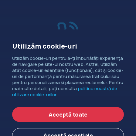
Utilizăm cookie-uri
Vânzări
Utilizăm cookie-uri pentru a-ți îmbunătăți experiența
de navigare pe site-ul nostru web. Astfel, utilizăm
Dorești să intri în contact cu
atât cookie-uri esențiale (funcționale), cât și cookie-
departamentul de relații comerciale?
uri de performanță pentru măsurarea traficului sau
pentru personalizarea și plasarea reclamelor. Pentru
CONTACTEAZĂ-NE
mai multe detalii, poți consulta
politica noastră de
utilizare cookie-urilor
.
Copyright ©
EXTENDED DEV SRL
2006-2026.
Acceptă toate
Politica de cookie-uri
Politica de confidențialitate
Acceptă esențiale