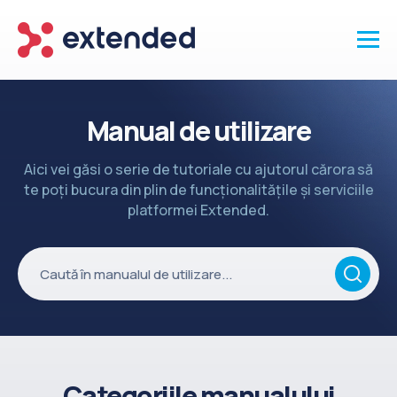
Produse
Manual de utilizare
Vanzari și clienti
Aici vei găsi o serie de tutoriale cu ajutorul cărora să
Marketing și promotii
te poți bucura din plin de funcționalitățile și serviciile
Conținut
platformei Extended.
Integrări
Setări
Servicii
API
Înapoi la site
Categoriile manualului