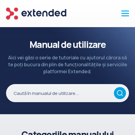
Produse
Manual de utilizare
Vanzari și clienti
Aici vei găsi o serie de tutoriale cu ajutorul cărora să
Marketing și promotii
te poți bucura din plin de funcționalitățile și serviciile
Conținut
platformei Extended.
Integrări
Setări
Servicii
API
Înapoi la site
Categoriile manualului