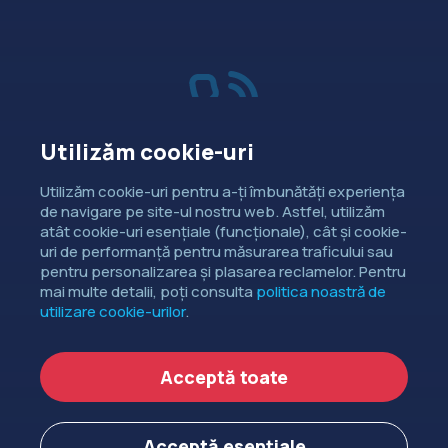
Utilizăm cookie-uri
Vânzări
Utilizăm cookie-uri pentru a-ți îmbunătăți experiența
de navigare pe site-ul nostru web. Astfel, utilizăm
Dorești să intri în contact cu
atât cookie-uri esențiale (funcționale), cât și cookie-
departamentul de relații comerciale?
uri de performanță pentru măsurarea traficului sau
pentru personalizarea și plasarea reclamelor. Pentru
CONTACTEAZĂ-NE
mai multe detalii, poți consulta
politica noastră de
utilizare cookie-urilor
.
Copyright ©
EXTENDED DEV SRL
2006-2026.
Acceptă toate
Politica de cookie-uri
Politica de confidențialitate
Acceptă esențiale