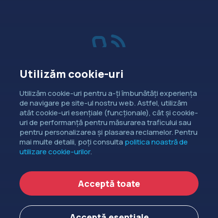
Utilizăm cookie-uri
Vânzări
Utilizăm cookie-uri pentru a-ți îmbunătăți experiența
de navigare pe site-ul nostru web. Astfel, utilizăm
Dorești să intri în contact cu
atât cookie-uri esențiale (funcționale), cât și cookie-
departamentul de relații comerciale?
uri de performanță pentru măsurarea traficului sau
pentru personalizarea și plasarea reclamelor. Pentru
CONTACTEAZĂ-NE
mai multe detalii, poți consulta
politica noastră de
utilizare cookie-urilor
.
Copyright ©
EXTENDED DEV SRL
2006-2026.
Acceptă toate
Politica de cookie-uri
Politica de confidențialitate
Acceptă esențiale