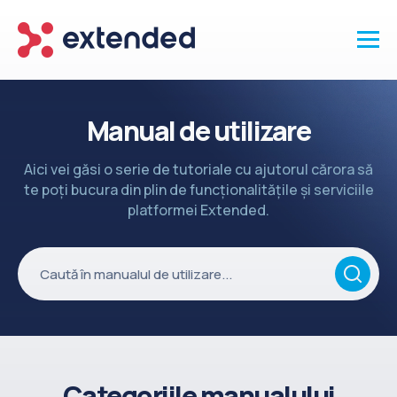
Produse
Manual de utilizare
Vanzari și clienti
Aici vei găsi o serie de tutoriale cu ajutorul cărora să
Marketing și promotii
te poți bucura din plin de funcționalitățile și serviciile
Conținut
platformei Extended.
Integrări
Setări
Servicii
API
Înapoi la site
Categoriile manualului