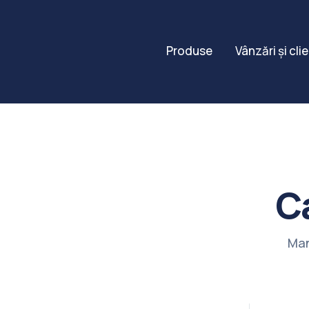
Produse
Vânzări și clie
C
Man