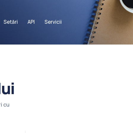
Setări
API
Servicii
ui
i cu