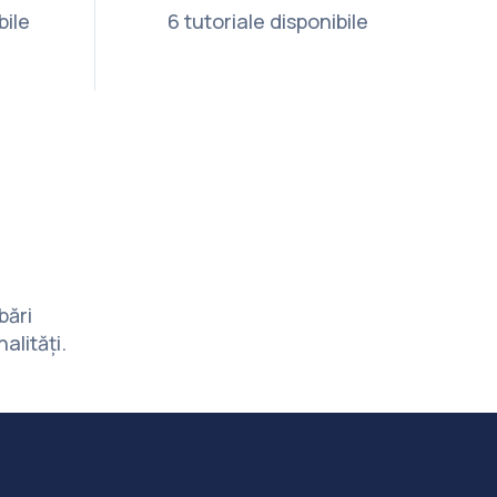
bile
6 tutoriale disponibile
bări
alități.