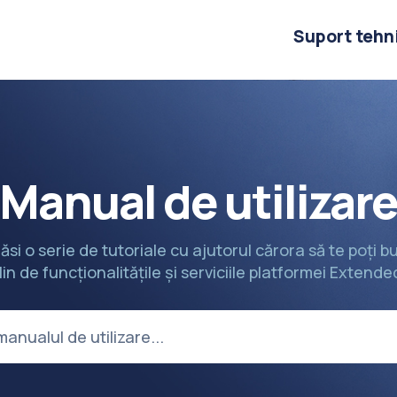
Suport tehn
Manual de utilizar
găsi o serie de tutoriale cu ajutorul cărora să te poți 
lin de funcționalitățile și serviciile platformei Extende