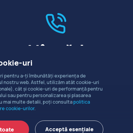
Vânzări
ookie-uri
Dorești să intri în contact cu
departamentul de relații comerciale?
ri pentru a-ți îmbunătăți experiența de
l nostru web. Astfel, utilizăm atât cookie-uri
CONTACTEAZĂ-NE
onale), cât și cookie-uri de performanță pentru
lui sau pentru personalizarea și plasarea
u mai multe detalii, poți consulta
politica
re cookie-urilor
.
idențialitate
Acceptă esențiale
toate