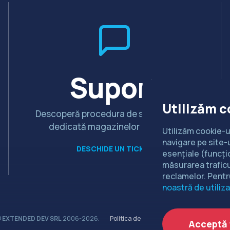
Suport
Utilizăm c
Descoperă procedura de suport tehnic
dedicată magazinelor Extended
Utilizăm cookie-u
navigare pe site-u
DESCHIDE UN TICKET
esențiale (funcți
măsurarea traficu
reclamelor. Pentr
noastră de utiliza
©
EXTENDED DEV SRL
2006-2026.
Politica de cookie-uri
Politica de conf
Acceptă 