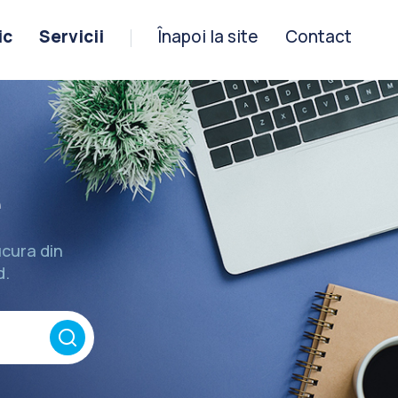
ic
Servicii
Înapoi la site
Contact
e
bucura din
d.