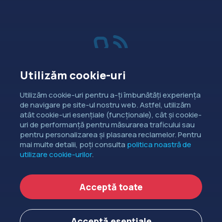
Utilizăm cookie-uri
Vânzări
Utilizăm cookie-uri pentru a-ți îmbunătăți experiența
de navigare pe site-ul nostru web. Astfel, utilizăm
Dorești să intri în contact cu
atât cookie-uri esențiale (funcționale), cât și cookie-
departamentul de relații comerciale?
uri de performanță pentru măsurarea traficului sau
pentru personalizarea și plasarea reclamelor. Pentru
CONTACTEAZĂ-NE
mai multe detalii, poți consulta
politica noastră de
utilizare cookie-urilor
.
Copyright ©
EXTENDED DEV SRL
2006-2026.
Acceptă toate
Politica de cookie-uri
Politica de confidențialitate
Acceptă esențiale