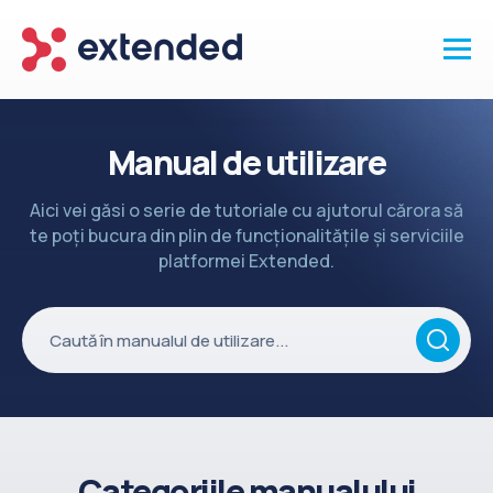
Produse
Manual de utilizare
Vanzari și clienti
Aici vei găsi o serie de tutoriale cu ajutorul cărora să
Marketing și promotii
te poți bucura din plin de funcționalitățile și serviciile
Conținut
platformei Extended.
Integrări
Setări
Servicii
API
Înapoi la site
Categoriile manualului