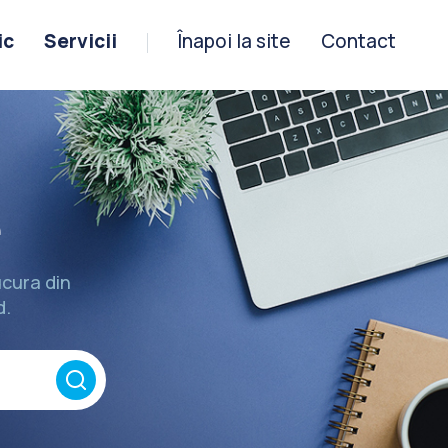
ic
Servicii
Înapoi la site
Contact
e
bucura din
d.