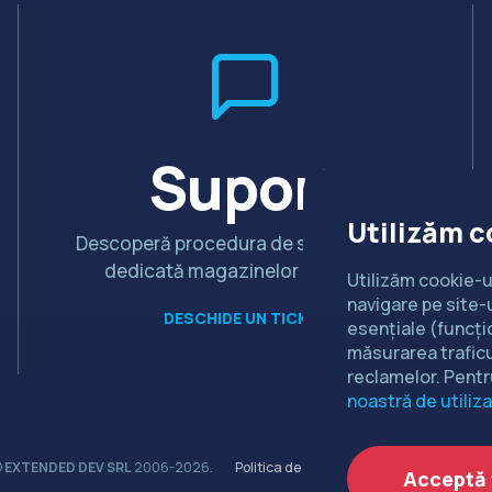
Suport
Utilizăm c
Descoperă procedura de suport tehnic
dedicată magazinelor Extended
Utilizăm cookie-u
navigare pe site-u
DESCHIDE UN TICKET
esențiale (funcți
măsurarea traficu
reclamelor. Pentr
noastră de utiliza
©
EXTENDED DEV SRL
2006-2026.
Politica de cookie-uri
Politica de conf
Acceptă 