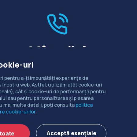
Vânzări
ookie-uri
Dorești să intri în contact cu
departamentul de relații comerciale?
ri pentru a-ți îmbunătăți experiența de
l nostru web. Astfel, utilizăm atât cookie-uri
CONTACTEAZĂ-NE
onale), cât și cookie-uri de performanță pentru
lui sau pentru personalizarea și plasarea
u mai multe detalii, poți consulta
politica
re cookie-urilor
.
idențialitate
Acceptă esențiale
toate