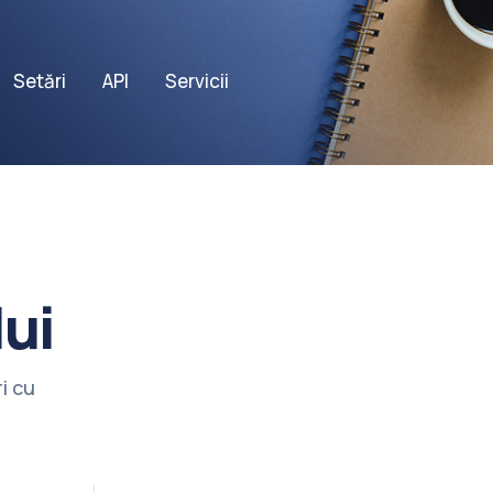
Setări
API
Servicii
ui
i cu