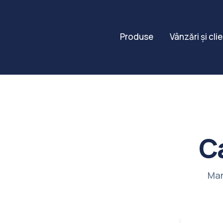
Produse
Vânzări și clie
C
Man