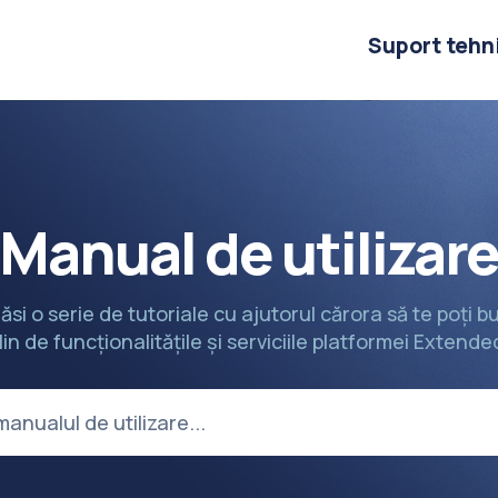
Suport tehn
Manual de utilizar
găsi o serie de tutoriale cu ajutorul cărora să te poți 
lin de funcționalitățile și serviciile platformei Extende