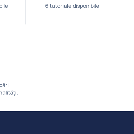
bile
6 tutoriale disponibile
bări
alități.