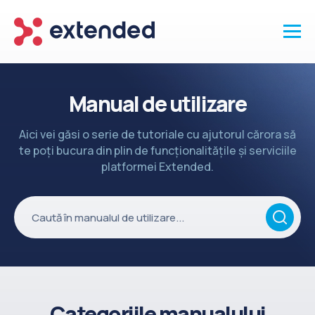
Produse
Manual de utilizare
Vanzari și clienti
Aici vei găsi o serie de tutoriale cu ajutorul cărora să
Marketing și promotii
te poți bucura din plin de funcționalitățile și serviciile
Conținut
platformei Extended.
Integrări
Setări
Servicii
API
Înapoi la site
Categoriile manualului