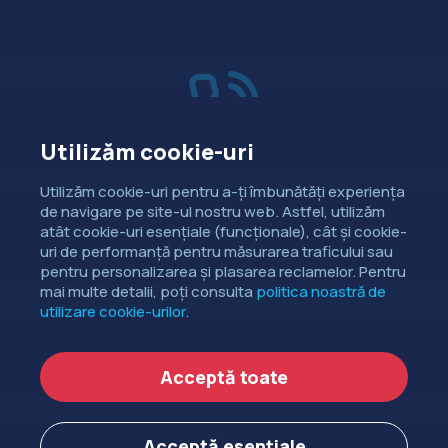
Utilizăm cookie-uri
Vânzări
Utilizăm cookie-uri pentru a-ți îmbunătăți experiența
de navigare pe site-ul nostru web. Astfel, utilizăm
Dorești să intri în contact cu
atât cookie-uri esențiale (funcționale), cât și cookie-
departamentul de relații comerciale?
uri de performanță pentru măsurarea traficului sau
pentru personalizarea și plasarea reclamelor. Pentru
CONTACTEAZĂ-NE
mai multe detalii, poți consulta
politica noastră de
utilizare cookie-urilor
.
Copyright ©
EXTENDED DEV SRL
2006-2026.
Acceptă toate
Politica de cookie-uri
Politica de confidențialitate
Acceptă esențiale