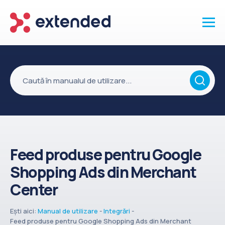
Produse
Vanzari și clienti
Marketing și promotii
Conținut
Integrări
Feed produse pentru Google
Setări
Shopping Ads din Merchant
Servicii
Center
API
Ești aici:
Manual de utilizare
-
Integrări
-
Înapoi la site
Feed produse pentru Google Shopping Ads din Merchant