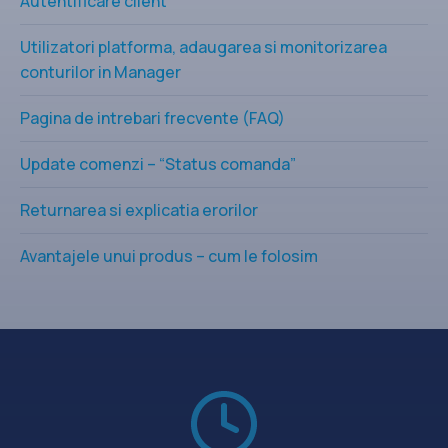
Autentificare client
Utilizatori platforma, adaugarea si monitorizarea
conturilor in Manager
Pagina de intrebari frecvente (FAQ)
Update comenzi – “Status comanda”
Returnarea si explicatia erorilor
Avantajele unui produs – cum le folosim