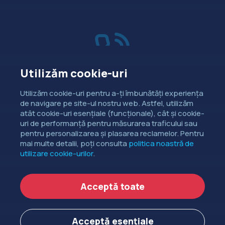
Utilizăm cookie-uri
Vânzări
Utilizăm cookie-uri pentru a-ți îmbunătăți experiența
de navigare pe site-ul nostru web. Astfel, utilizăm
Dorești să intri în contact cu
atât cookie-uri esențiale (funcționale), cât și cookie-
departamentul de relații comerciale?
uri de performanță pentru măsurarea traficului sau
pentru personalizarea și plasarea reclamelor. Pentru
CONTACTEAZĂ-NE
mai multe detalii, poți consulta
politica noastră de
utilizare cookie-urilor
.
Copyright ©
EXTENDED DEV SRL
2006-2026.
Acceptă toate
Politica de cookie-uri
Politica de confidențialitate
Acceptă esențiale