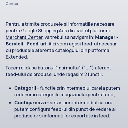
Contact
Center
Pentru a trimite produsele si informatiile necesare
pentru Google Shopping Ads din cadrul platformei
Merchant Center
, va trebui sa navigam in:
Manager -
Servicii - Feed-uri
. Aici vom regasi feed-ul necesar
cu produsele aferente catalogului din platforma
Extended.
Facem click pe butonul "mai multe" ("
...
") aferent
feed-ului de produse, unde regasim 2 functii:
Categorii
- functie prin intermediul careia putem
redenumi categoriile magazinului pentru feed;
Configureaza
- setari prin intermediul carora
putem configura feed-ul din punct de vedere al
produselor si informatiilor exportate in feed.