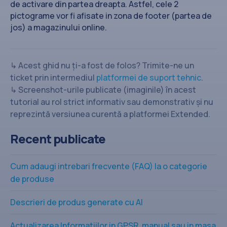
de activare din partea dreapta. Astfel, cele 2
pictograme vor fi afisate in zona de footer (partea de
jos) a magazinului online.
↳ Acest ghid nu ți-a fost de folos? Trimite-ne un
ticket prin intermediul
platformei de suport tehnic
.
↳ Screenshot-urile publicate (imaginile) în acest
tutorial au rol strict informativ sau demonstrativ și nu
reprezintă versiunea curentă a platformei Extended.
Recent publicate
Cum adaugi intrebari frecvente (FAQ) la o categorie
de produse
Descrieri de produs generate cu AI
Actualizarea Informatiilor in GPSR, manual sau in masa