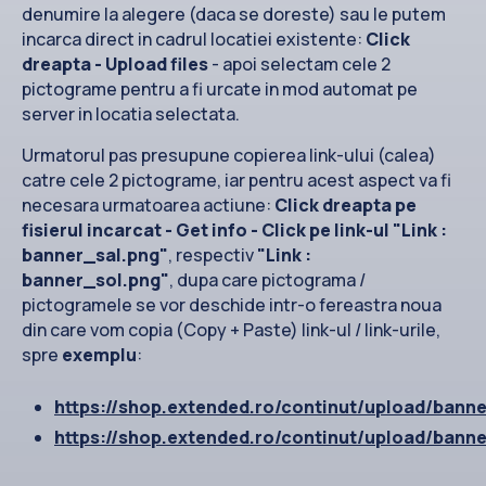
denumire la alegere (daca se doreste) sau le putem
incarca direct in cadrul locatiei existente:
Click
dreapta - Upload files
- apoi selectam cele 2
pictograme pentru a fi urcate in mod automat pe
server in locatia selectata.
Urmatorul pas presupune copierea link-ului (calea)
catre cele 2 pictograme, iar pentru acest aspect va fi
necesara urmatoarea actiune:
Click dreapta pe
fisierul incarcat - Get info - Click pe link-ul "Link :
banner_sal.png"
, respectiv
"Link :
banner_sol.png"
, dupa care pictograma /
pictogramele se vor deschide intr-o fereastra noua
din care vom copia (Copy + Paste) link-ul / link-urile,
spre
exemplu
:
https://shop.extended.ro/continut/upload/bann
https://shop.extended.ro/continut/upload/bann