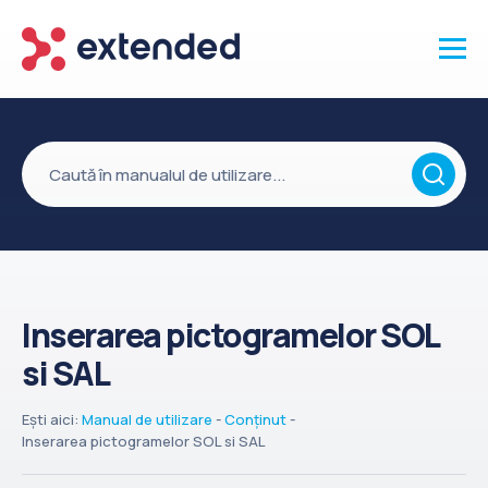
Produse
Vanzari și clienti
Marketing și promotii
Conținut
Integrări
Inserarea pictogramelor SOL
Setări
si SAL
Servicii
API
Ești aici:
Manual de utilizare
-
Conținut
-
Inserarea pictogramelor SOL si SAL
Înapoi la site