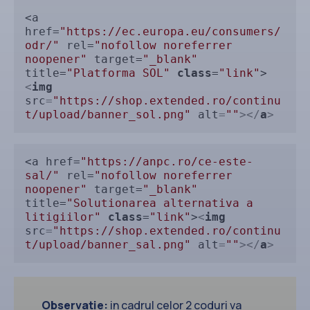
<a 
href=
"https://ec.europa.eu/consumers/
odr/"
 rel=
"nofollow noreferrer 
noopener"
 target=
"_blank"
title=
"Platforma SOL"
class
=
"link"
>
<
img
src
=
"https://shop.extended.ro/continu
t/upload/banner_sol.png"
alt
=
""
>
</
a
>
<a href=
"https://anpc.ro/ce-este-
sal/"
 rel=
"nofollow noreferrer 
noopener"
 target=
"_blank"
title=
"Solutionarea alternativa a 
litigiilor"
class
=
"link"
>
<
img
src
=
"https://shop.extended.ro/continu
t/upload/banner_sal.png"
alt
=
""
>
</
a
>
Observatie:
in cadrul celor 2 coduri va