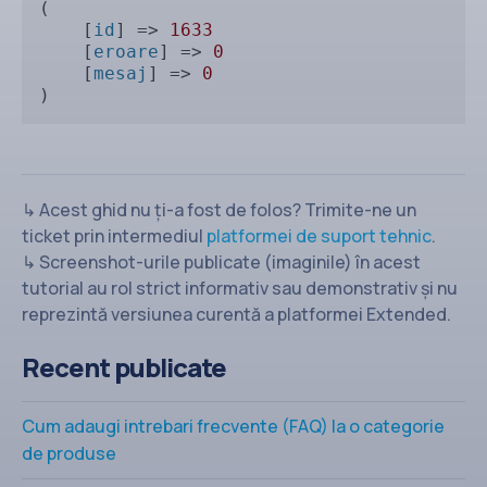
(

    [
id
] => 
1633
    [
eroare
] => 
0
    [
mesaj
] => 
0
)
↳ Acest ghid nu ți-a fost de folos? Trimite-ne un
ticket prin intermediul
platformei de suport tehnic
.
↳ Screenshot-urile publicate (imaginile) în acest
tutorial au rol strict informativ sau demonstrativ și nu
reprezintă versiunea curentă a platformei Extended.
Recent publicate
Cum adaugi intrebari frecvente (FAQ) la o categorie
de produse