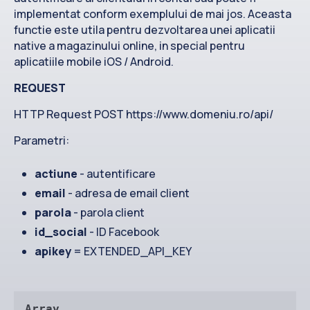
Contact
implementat conform exemplului de mai jos. Aceasta
functie este utila pentru dezvoltarea unei aplicatii
native a magazinului online, in special pentru
aplicatiile mobile iOS / Android.
REQUEST
HTTP Request POST https://www.domeniu.ro/api/
Parametri:
actiune
- autentificare
email
- adresa de email client
parola
- parola client
id_social
- ID Facebook
apikey
= EXTENDED_API_KEY
Array