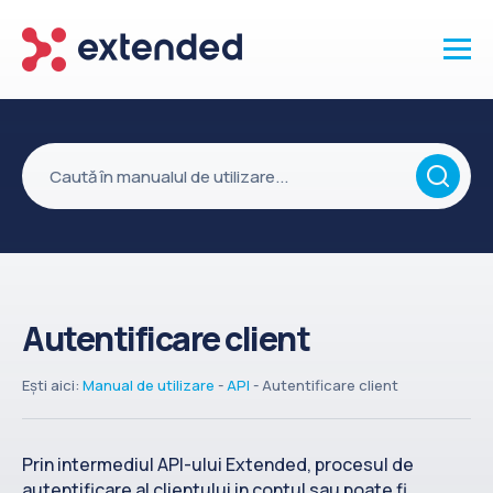
Produse
Vanzari și clienti
Marketing și promotii
Conținut
Integrări
Autentificare client
Setări
Servicii
Ești aici:
Manual de utilizare
-
API
-
Autentificare client
API
Prin intermediul API-ului Extended, procesul de
Înapoi la site
autentificare al clientului in contul sau poate fi