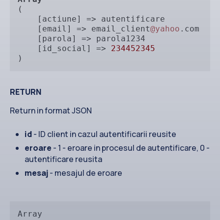
(

    [actiune] => autentificare

    [email] => email_client
@yahoo
.com

    [parola] => parola1234

    [id_social] => 
234452345
)
RETURN
Return in format JSON
id
- ID client in cazul autentificarii reusite
eroare
- 1 - eroare in procesul de autentificare, 0 -
autentificare reusita
mesaj
- mesajul de eroare
Array
