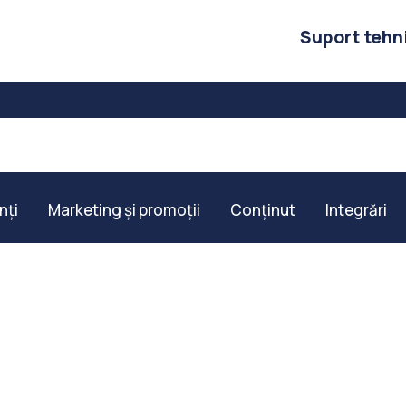
Suport tehn
nți
Marketing și promoții
Conținut
Integrări