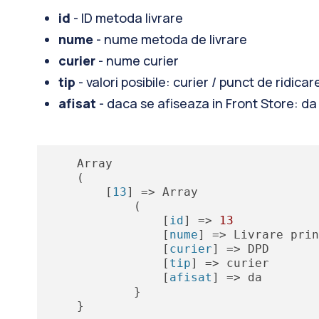
id
- ID metoda livrare
nume
- nume metoda de livrare
curier
- nume curier
tip
- valori posibile: curier / punct de ridicare
afisat
- daca se afiseaza in Front Store: da
    Array

    (

        [
13
] => Array

            (

                [
id
] => 
13
                [
nume
] => Livrare prin
                [
curier
] => DPD

                [
tip
] => curier

                [
afisat
] => da

            }

    }