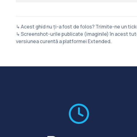
↳ Acest ghid nu ți-a fost de folos? Trimite-ne un tic
↳ Screenshot-urile publicate (imaginile) în acest tuto
versiunea curentă a platformei Extended.