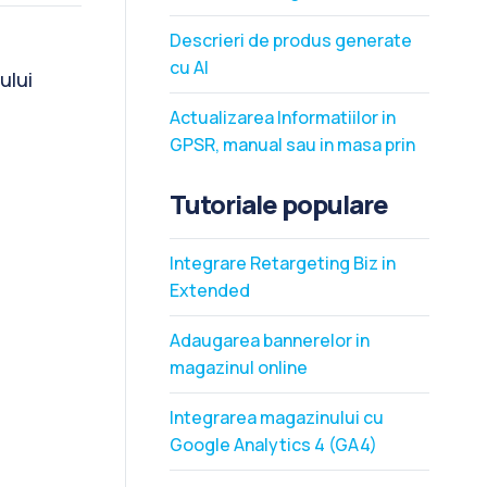
produse
Descrieri de produs generate
cu AI
ului
Actualizarea Informatiilor in
GPSR, manual sau in masa prin
fisier Excel
Tutoriale populare
Integrare Retargeting Biz in
Extended
Adaugarea bannerelor in
magazinul online
Integrarea magazinului cu
Google Analytics 4 (GA4)
pentru masurarea traficului