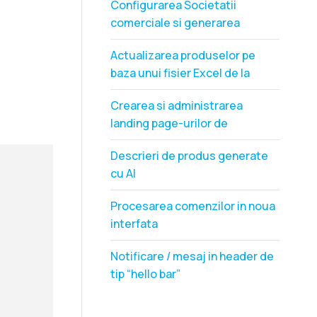
Configurarea Societatii
comerciale si generarea
Facturilor
Actualizarea produselor pe
baza unui fisier Excel de la
Furnizor (Actualizari Feed)
Crearea si administrarea
landing page-urilor de
campanie (ex. Black Friday)
Descrieri de produs generate
cu AI
Procesarea comenzilor in noua
interfata
Notificare / mesaj in header de
tip “hello bar”