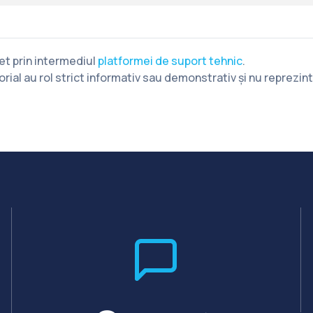
ket prin intermediul
platformei de suport tehnic
.
rial au rol strict informativ sau demonstrativ și nu reprezin