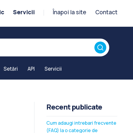
ic
Servicii
Înapoi la site
Contact
Setări
API
Servicii
Recent publicate
Cum adaugi intrebari frecvente
(FAQ) la o categorie de